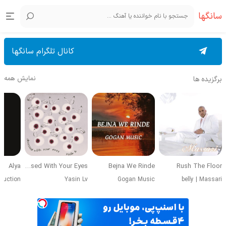
سانگها
کانال تلگرام سانگها
نمایش همه
برگزیده ها
Alya
Obsessed With Your Eyes
Bejna We Rinde
Rush The Floor
duction
Yasin Lv
Gogan Music
belly
|
Massari