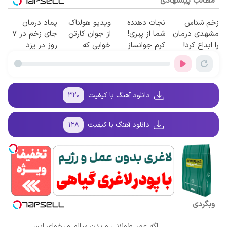
مطالب پیشنهادی
زخم شناس
نجات دهنده
ویدیو هولناک
پماد درمان
مشهدی درمان
شما از پیری!
از جوان کارتن
جای زخم در ۷
را ابداع کرد!
کرم جوانساز
خوابی که
روز در یزد
مشاوره
جلبک50%تخفیف
میلیاردر شد.
تولید شد!
مستقیم رایگان
آموزش رایگان
(مشاوره
بگیرید
بگیرید)
دانلود آهنگ با کیفیت
۳۲۰
دانلود آهنگ با کیفیت
۱۲۸
وبگردی
اگه عمر طولانی و بدن سالم میخوای این