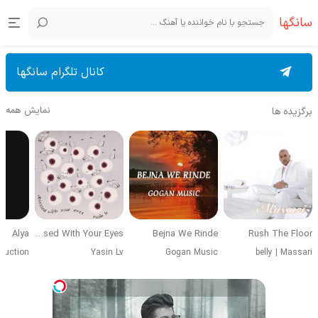
سانگها
کانال تلگرام سانگها
نمایش همه
برگزیده ها
Alya
Obsessed With Your Eyes
Bejna We Rinde
Rush The Floor
duction
Yasin Lv
Gogan Music
belly
|
Massari