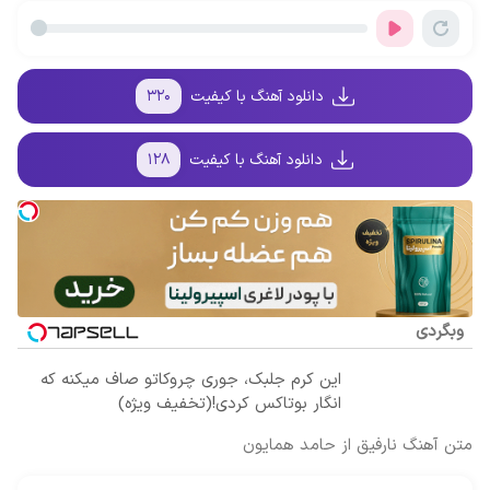
وقتشه | فقط با
سر بزنید ! |
سود و کارمزد!
کن50%تخفیف
۲۵ میلیون
فقط ۲۵ میلیون
پاییزی
تومان!!!
!
دانلود آهنگ با کیفیت
۳۲۰
دانلود آهنگ با کیفیت
۱۲۸
وبگردی
این کرم جلبک، جوری چروکاتو صاف میکنه که
انگار بوتاکس کردی!(تخفیف ویژه)
متن آهنگ نارفیق از حامد همایون