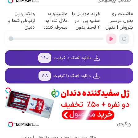
مطالب پیشنهادی
ماشینت رو
خرید موبایل با
ماشینتو به
والکس: پل
بدون دردسر
اسنپ پی | در
دلال نده! به
ارتباطی شما با
بفروش | بدون
۴ قسط بدون
مصرف کننده
دنیای
کمسیون 😍
سود و کارمزد!
بفروش! بدون
سرمایه‌گذاری
پاسخ به یک
دیجیتال
تماس
دانلود آهنگ با کیفیت
۳۲۰
دانلود آهنگ با کیفیت
۱۲۸
وبگردی
ماشینت رو بدون دردسر بفروش | بدون