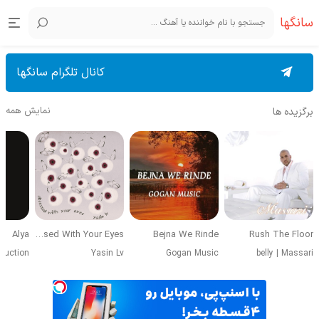
سانگها
کانال تلگرام سانگها
نمایش همه
برگزیده ها
Alya
Obsessed With Your Eyes
Bejna We Rinde
Rush The Floor
duction
Yasin Lv
Gogan Music
belly
|
Massari