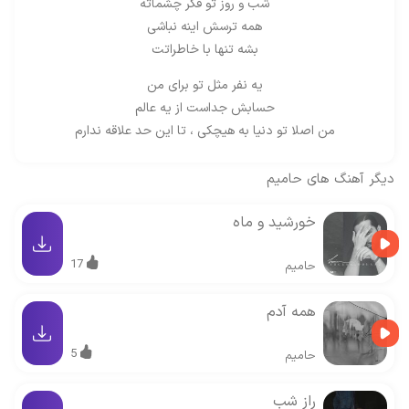
شب و روز تو فکر چشماته
همه ترسش اینه نباشی
بشه تنها با خاطراتت
یه نفر مثل تو برای من
حسابش‌ جداست از یه عالم
من اصلا تو دنیا به هیچکی ، تا این حد علاقه ندارم
دیگر آهنگ های
حامیم
خورشید و ماه
17
حامیم
همه آدم
5
حامیم
راز شب