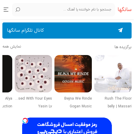
سانگها
کانال تلگرام سانگها
نمایش همه
برگزیده ها
Alya
Obsessed With Your Eyes
Bejna We Rinde
Rush The Floor
duction
Yasin Lv
Gogan Music
belly
|
Massari