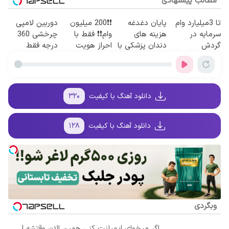
مطالب پیشنهادی
تا 3میلیارد وام
پایان دغدغه
❗❗200 میلیون
دوربین لامپی
سرمایه در
هزینه های
وام❗❗ فقط با
چرخشی 360
گردش
دندان پزشکی با
احراز هویت
درجه فقط
فروشندگان =>
پک سفید کننده
امروز حراج شد
فروشگاهت رو
خانگی
🔥 پرداخت
ثبت کن
درب منزل
دانلود آهنگ با کیفیت
۳۲۰
دانلود آهنگ با کیفیت
۱۲۸
وبگردی
اگر میخوای ایمپلنت کنی همین الان وقتشه |