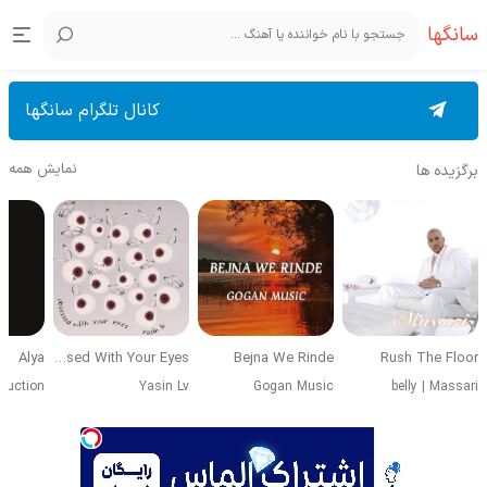
سانگها
کانال تلگرام سانگها
نمایش همه
برگزیده ها
Alya
Obsessed With Your Eyes
Bejna We Rinde
Rush The Floor
duction
Yasin Lv
Gogan Music
belly
|
Massari