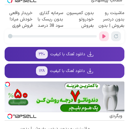
مطالب پیشنهادی
ماشینت رو
بدون کمیسیون
سرمایه گذاری
خریدار واقعی
بدون دردسر
خودروتو
بدون ریسک با
خودش میاد!
بفروش | بدون
بفروش
سود 38 درصد
فروش فوری
کمسیون 😍
سالانه📈
ماشین در
همراه مکانیک
دانلود آهنگ با کیفیت
۳۲۰
دانلود آهنگ با کیفیت
۱۲۸
وبگردی
ماشینت رو بدون دردسر بفروش | بدون