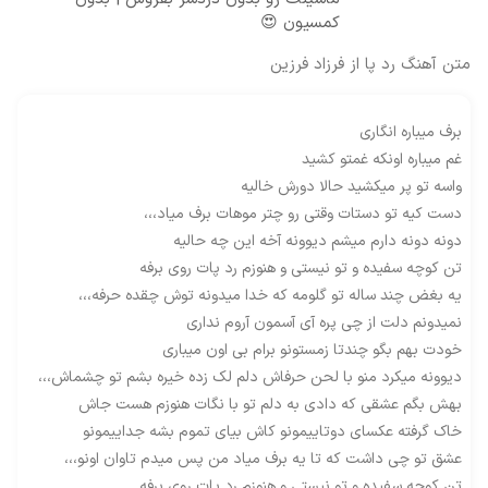
کمسیون 😍
متن آهنگ رد پا از فرزاد فرزین
برف میباره انگاری
غم میباره اونکه غمتو کشید
واسه تو پر میکشید حالا دورش خالیه
دست کیه تو دستات وقتی رو چتر موهات برف میاد،،،
دونه دونه دارم میشم دیوونه آخه این چه حالیه
تن کوچه سفیده و تو نیستی و هنوزم رد پات روی برفه
یه بغض چند ساله تو گلومه که خدا میدونه توش چقده حرفه،،،
نمیدونم دلت از چی پره آی آسمون آروم نداری
خودت بهم بگو چندتا زمستونو برام بی اون میباری
دیوونه میکرد منو با لحن حرفاش دلم لک زده خیره بشم تو چشماش،،،
بهش بگم عشقی که دادی به دلم تو با نگات هنوزم هست جاش
خاک گرفته عکسای دوتاییمونو کاش بیای تموم بشه جداییمونو
عشق تو چی داشت که تا یه برف میاد من پس میدم تاوان اونو،،،
تن کوچه سفیده و تو نیستی و هنوزم رد پات روی برفه