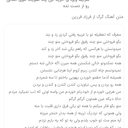
رو از دست نده
متن آهنگ گرگ از فرزاد فرزین
معرف که تعطیله تو با غریبه رفتی کردی زد و بند
بگو فروختی منو چند رفیق بگو فروختی منو چند
میدونستی با هرکسی که راهم یکی شد آخر زد و کند
بگو فروختی منو چند رفیق بگو فروختی منو چند
همه نمکدونو خالی شکستن همه میرن اگه خالی شه دستم
نمیدونسم چاه کندن زیرم آروم اینا هرجایی نشستن
همیشه آدما حقمو خوردن یهویی باختم تا سه شمردم
همه رو بردن و پس نیاوردن کندن کندن و کندن و بردن
من هرچی خوردم از خودیام خوردم من واسه اونی که تب نمیکرد مردم
حالا دیگه عین همتون گرگم گرگم
منو بگو فکر میکنم با همه تو یکی فرق داری قلبت با منه
ولی همونی که نزدیک ترینه از همه بدتر خنجر میزنه
آره منم مث تو خوب بلدم ولی به تو که یه بارم نزدم
منی که واست کم نمیذاستم هرجوری خواستی باهات راه اومدم