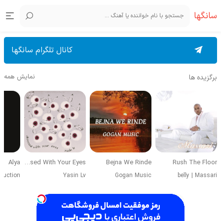
سانگها
کانال تلگرام سانگها
نمایش همه
برگزیده ها
Alya
Obsessed With Your Eyes
Bejna We Rinde
Rush The Floor
duction
Yasin Lv
Gogan Music
belly
|
Massari