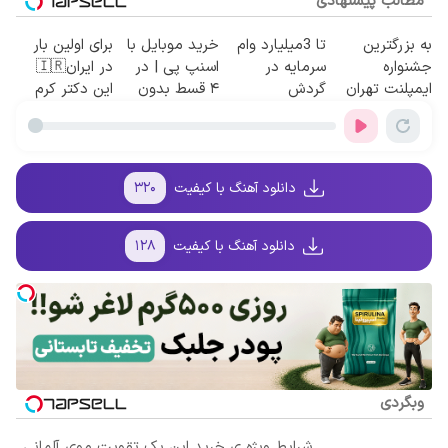
مطالب پیشنهادی
به بزرگترین
تا 3میلیارد وام
خرید موبایل با
برای اولین بار
جشنواره
سرمایه در
اسنپ پی | در
در ایران🇮🇷
ایمپلنت تهران
گردش
۴ قسط بدون
این دکتر کرم
سر بزنید ! |
فروشندگان =>
سود و کارمزد!
ترمیم کننده 23
فقط ۲۵ میلیون
فروشگاهت رو
روزه ساخت!
!
ثبت کن
دانلود آهنگ با کیفیت
۳۲۰
دانلود آهنگ با کیفیت
۱۲۸
وبگردی
شرایط ویژه ی خرید این پک تقویت موی آلمانی