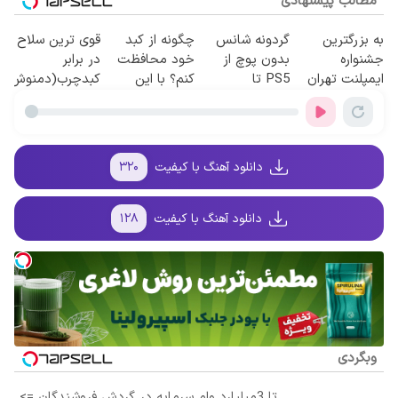
مطالب پیشنهادی
به بزرگترین
گردونه شانس
چگونه از کبد
قوی ترین سلاح
جشنواره
بدون پوچ از
خود محافظت
در برابر
ایمپلنت تهران
PS5 تا
کنم؟ با این
کبدچرب(دمنوش
سر بزنید ! |
آیفون17 و بیت
دمنوش سم
سم زدای
فقط ۲۵ میلیون
کوین 🔥
زدای گیاهی
گیاهی55%تخفیف)
!
دانلود آهنگ با کیفیت
۳۲۰
دانلود آهنگ با کیفیت
۱۲۸
وبگردی
تا 3میلیارد وام سرمایه در گردش فروشندگان =>