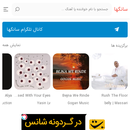
سانگها
کانال تلگرام سانگها
نمایش همه
برگزیده ها
Alya
Obsessed With Your Eyes
Bejna We Rinde
Rush The Floor
duction
Yasin Lv
Gogan Music
belly
|
Massari