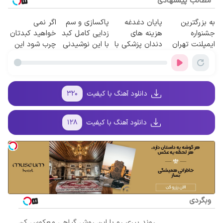
مطالب پیشنهادی
به بزرگترین
پایان دغدغه
پاکسازی و سم
اگر نمی
جشنواره
هزینه های
زدایی کامل کبد
خواهید کبدتان
ایمپلنت تهران
دندان پزشکی با
با این نوشیدنی
چرب شود این
سر بزنید ! |
پک سفید کننده
گیاهی55%تخفیف
نوشیدنی خوش
فقط ۲۵ میلیون
خانگی
طعم را بنوشید
!
دانلود آهنگ با کیفیت
۳۲۰
دانلود آهنگ با کیفیت
۱۲۸
وبگردی
روند پیری رو با این روش گیاهی معکوس کن