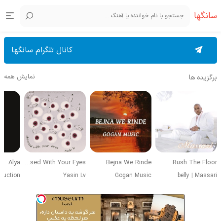
سانگها
کانال تلگرام سانگها
نمایش همه
برگزیده ها
Alya
Obsessed With Your Eyes
Bejna We Rinde
Rush The Floor
duction
Yasin Lv
Gogan Music
belly
|
Massari