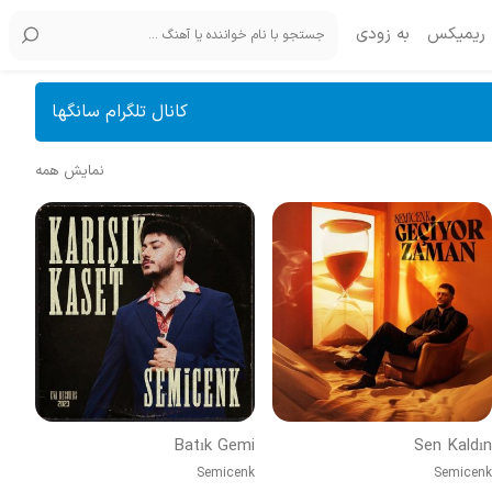
ریمیکس
به زودی
کانال تلگرام سانگها
نمایش همه
Batık Gemi
Sen Kaldın
Semicenk
Semicenk