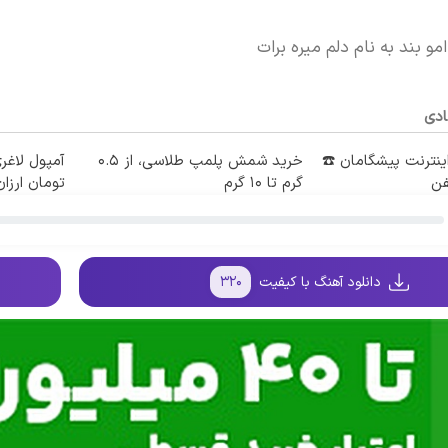
مو بند به نام دلم میره برات
ادی
طه اینترنت پیشگامان ☎️
خرید شمش پلمپ طلاسی، از ۰.۵
آمپول لاغری
فن
گرم تا ۱۰ گرم
تومان ارزان‌
دانلود آهنگ با کیفیت
۳۲۰