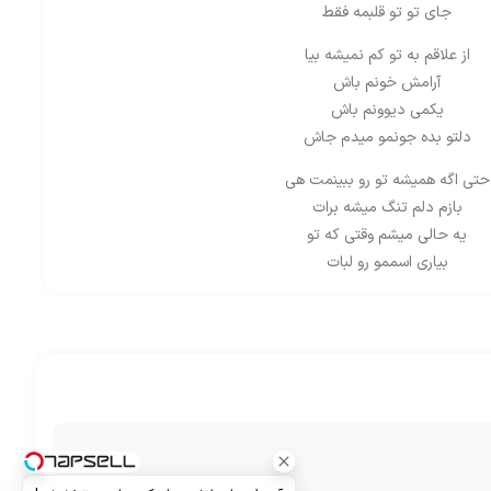
جای تو تو قلبمه فقط
از علاقم به تو کم نمیشه بیا
آرامش خونم باش
یکمی دیوونم باش
دلتو بده جونمو میدم جاش
حتی اگه همیشه تو رو ببینمت هی
بازم دلم تنگ میشه برات
یه حالی میشم وقتی که تو
بیاری اسممو رو لبات
عالم دیگه ای داره چشات
یه آرامشی داره نگات
که وقتی خیره میشم بهت
یهویی میره دلم برات
منم و یه دل رفته به باد
که هیشکی رو جز تو نمیخواد
حتی وقتی که پرت حواسم