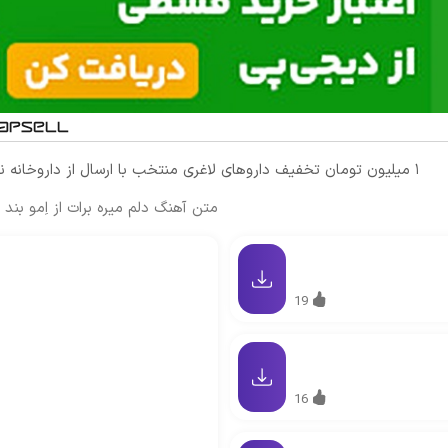
۱ میلیون تومان تخفیف داروهای لاغری منتخب با ارسال از داروخانه نزدیکت
متن آهنگ دلم میره برات از اِمو بند
19
16