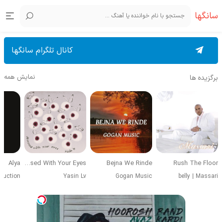
سانگها
کانال تلگرام سانگها
نمایش همه
برگزیده ها
Alya
Obsessed With Your Eyes
Bejna We Rinde
Rush The Floor
duction
Yasin Lv
Gogan Music
belly
|
Massari