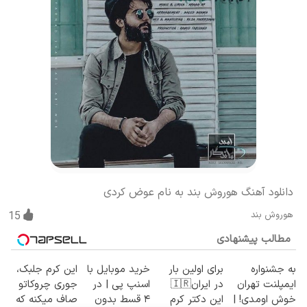
دانلود آهنگ هوروش بند به نام عوض کردی
هوروش بند
15
مطالب پیشنهادی
به جشنواره
برای اولین بار
خرید موبایل با
این کرم جلبک،
ایمپلنت تهران
در ایران🇮🇷
اسنپ پی | در
جوری چروکاتو
خوش اومدی! |
این دکتر کرم
۴ قسط بدون
صاف میکنه که