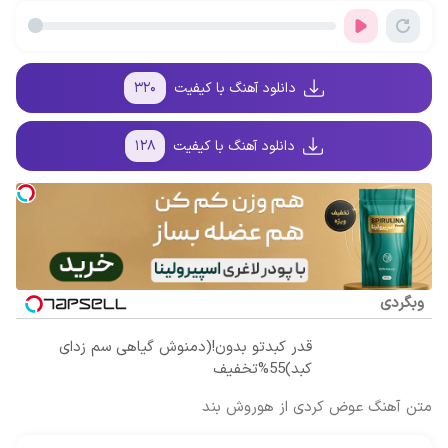
فرصت
ترمیم کننده 23
سود و کارمزد!
انگار بوتاکس
محدوده!
روزه ساخت!
کردی!(تخفیف
مشاوره رایگان
ویژه)
بگیر!
دانلود آهنگ با کیفیت
۳۲۰
دانلود آهنگ با کیفیت
۱۲۸
وبگردی
قدر کبدتو بدون!(دمنوش گیاهی سم زدای
کبد)55%تخفیف
متن آهنگ عوض کردی از هوروش بند