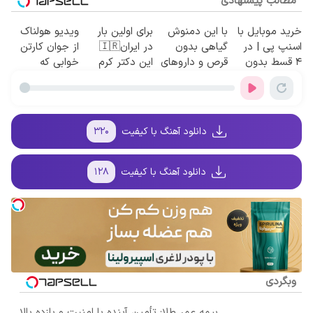
مطالب پیشنهادی
خرید موبایل با
با این دمنوش
برای اولین بار
ویدیو هولناک
اسنپ پی | در
گیاهی بدون
در ایران🇮🇷
از جوان کارتن
۴ قسط بدون
قرص و داروهای
این دکتر کرم
خوابی که
سود و کارمزد!
شیمیایی کبدت
ترمیم کننده 23
میلیاردر شد.
رو پاکسازی کن
روزه ساخت!
آموزش رایگان
دانلود آهنگ با کیفیت
۳۲۰
دانلود آهنگ با کیفیت
۱۲۸
وبگردی
بیمه عمر طلا: تأمین آینده با امنیت و بازده بالا