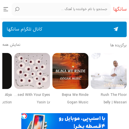
سانگها
کانال تلگرام سانگها
نمایش همه
برگزیده ها
Alya
Obsessed With Your Eyes
Bejna We Rinde
Rush The Floor
duction
Yasin Lv
Gogan Music
belly
|
Massari