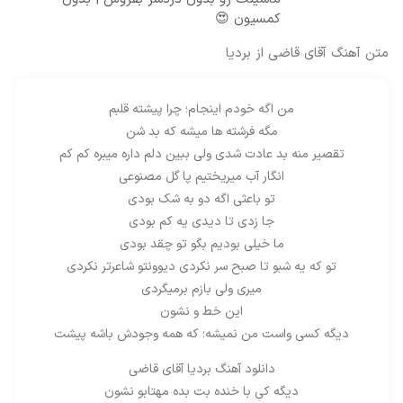
کمسیون 😍
متن آهنگ آقای قاضی از بردیا
من اگه خودم اینجام؛ چرا پیشته قلبم
مگه فرشته ها میشه که بد شن
تقصیر منه بد عادت شدی ولی ببین دلم داره میبره کم کم
انگار آب میریختیم پا گل مصنوعی
تو باعثی اگه دو به شک بودی
جا زدی تا دیدی یه کم بودی
ما خیلی بودیم بگو تو چقد بودی
تو که یه شبو تا صبح سر نکردی دیوونتو شاعرتر نکردی
میری ولی بازم برمیگردی
این خط و نشون
دیگه کسی واست من نمیشه؛ که همه وجودش باشه پیشت
دانلود آهنگ بردیا آقای قاضی
دیگه کی با خنده بت بده مهتابو نشون