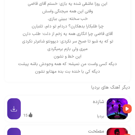
این روزا عاشقی شده یه بازی؛ خستم آقای قاضی
وقتی این همه میجنگی واسش
خب سخته؛ ببینی ببازی.
چرا طلبکارا بدهکارن؟ دردام تو دلم، تلنبارن
آقای قاضی چرا انگاری همه یه زخم از دلت؛ طلب دارن
تو که یه شبو تا صبح سر نکردی؛ دیوونتو شاعرتر نکردی
میری ولی بازم برمیگردی
این خط و نشون
دیگه کسی واست من نمیشه؛ که همه وجودش باشه پیشت
دیگه کی با خنده بت بده مهتابو نشون
دیگر آهنگ های
بردیا
شازده
15
بردیا
مصلحت