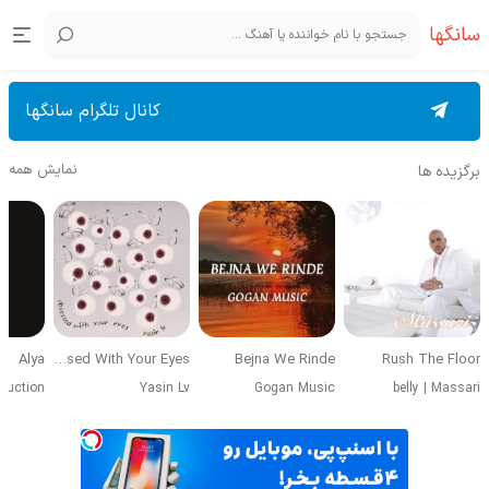
سانگها
کانال تلگرام سانگها
نمایش همه
برگزیده ها
Alya
Obsessed With Your Eyes
Bejna We Rinde
Rush The Floor
duction
Yasin Lv
Gogan Music
belly
|
Massari