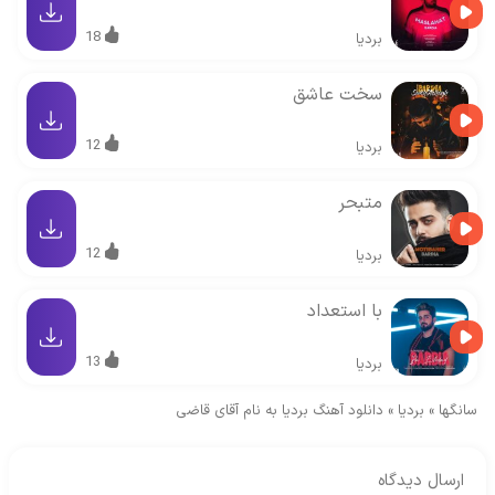
18
بردیا
سخت عاشق
12
بردیا
متبحر
12
بردیا
با استعداد
13
بردیا
سانگها
»
بردیا
»
دانلود آهنگ بردیا به نام آقای قاضی
ارسال دیدگاه