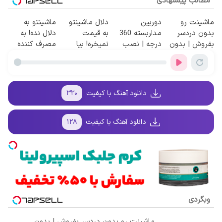
مطالب پیشنهادی
ماشینت رو
دوربین
دلال ماشینتو
ماشینتو به
بدون دردسر
مداربسته 360
به قیمت
دلال نده! به
بفروش | بدون
درجه | نصب
نمیخره! بیا
مصرف کننده
کمسیون 😍
آسان و راحت
اینجا به قیمت
بفروش! بدون
بفروش*فقط
پاسخ به یک
خریدار واقعی*
تماس
دانلود آهنگ با کیفیت
۳۲۰
دانلود آهنگ با کیفیت
۱۲۸
وبگردی
ماشینت رو بدون دردسر بفروش | بدون