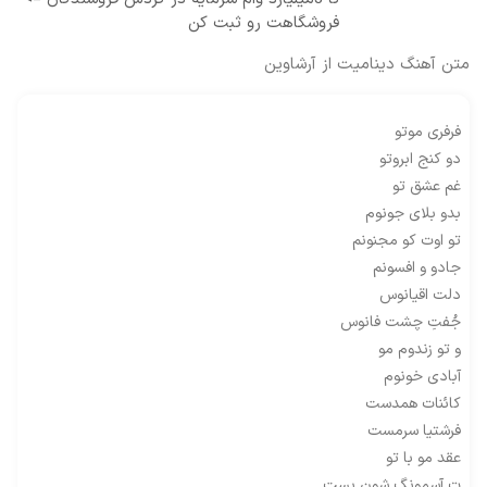
فروشگاهت رو ثبت کن
متن آهنگ دینامیت از آرشاوین
فرفری موتو
دو کنج ابروتو
غم عشق تو
بدو بلای جونوم
تو اوت کو مجنونم
جادو و افسونم
دلت اقیانوس
جُفتِ چشت فانوس
و تو زندوم مو
آبادی خونوم
کائنات همدست
فرشتیا سرمست
عقد مو با تو
ت آسِمونگ شون بست