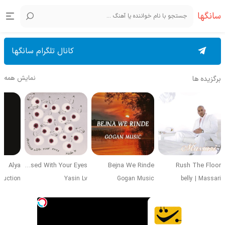
سانگها
کانال تلگرام سانگها
نمایش همه
برگزیده ها
Alya
Obsessed With Your Eyes
Bejna We Rinde
Rush The Floor
duction
Yasin Lv
Gogan Music
belly
|
Massari