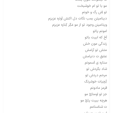
مو با تو ام خوشبخت
تو اِش رگ و خونم
دینامیتن بمب نگات دل اکنش آواره عزیزم
ویتامینن وجود تو از مو مَگِر کِناره عزیزم
امونم پاتو
آخ که ابیت باتو
زندگی مون خش
متش تو آرامش
عشق ت دنیامش
ستاره ی آسمونم
شاد بگردش تو
مرحم دردش تو
بُچیات خوشرنگ
قرمز مادونم
جز تو اومنایْ مو
هرچه ببیت پایْ مو
ت شناسنامم