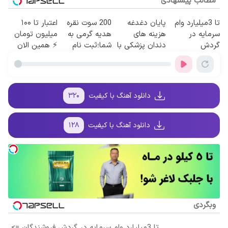
مطالب پیشنهادی
تا 3میلیارد وام
پایان دغدغه
200 سوت نقره
اعتبار تا ۱۰۰
سرمایه در
هزینه های
هدیه گرمی به
میلیون تومان
گردش
دندان پزشکی با
شما؛ثبت نام
⚡ همین الان
فروشندگان =>
پک سفید کننده
کن
درخواست
فروشگاهت رو
خانگی
اعتبار بده ✅
ثبت کن
دانلود آهنگ با کیفیت
۳۲۰
دانلود آهنگ با کیفیت
۱۲۸
وبگردی
تا 3میلیارد وام سرمایه در گردش فروشندگان =>