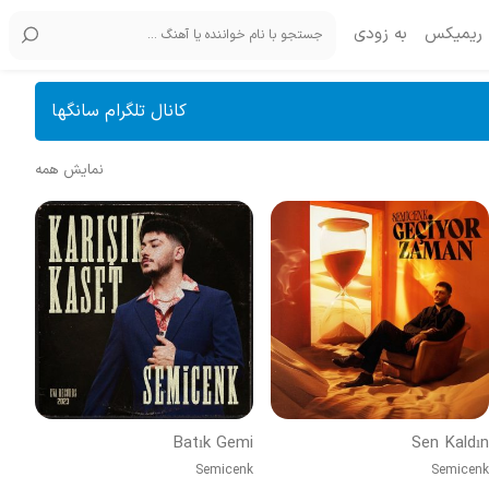
ریمیکس
به زودی
کانال تلگرام سانگها
نمایش همه
Batık Gemi
Sen Kaldın
Semicenk
Semicenk