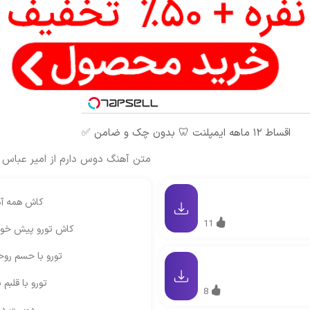
اقساط ۱۲ ماهه ایمپلنت 🦷 بدون چک و ضامن ✅
متن آهنگ دوس دارم از امیر عباس 
کاش همه آد
11
کاش تورو پیش خودم
تورو با حسم روح
تورو با قلبم
8