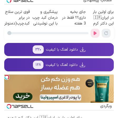
مطالب پیشنهادی
برای اولین بار
جای بخیه
پیشگیری و
قوی ترین سلاح
در ایران🇮🇷
داری؟؟ فقط در
درمان کبد چرب
در برابر
این دکتر کرم
3 هفته
با این نوشیدنی
کبدچرب(دمنوش
ترمیم کننده 23
ترمیمش کن!😍
گیاهی
سم زدای
روزه ساخت!
گیاهی55%تخفیف)
دانلود آهنگ با کیفیت
۳۲۰
دانلود آهنگ با کیفیت
۱۲۸
وبگردی
برای اولین بار در ایران🇮🇷 این دکتر کرم ترمیم