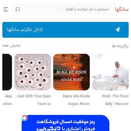
سانگها
کانال تلگرام سانگها
نمایش همه
برگزیده ها
Alya
Obsessed With Your Eyes
Bejna We Rinde
Rush The Floor
duction
Yasin Lv
Gogan Music
belly
|
Massari