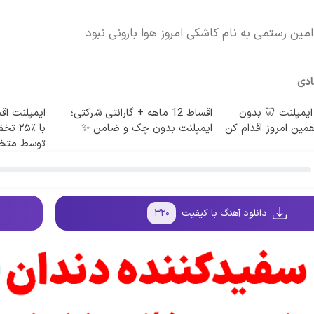
مین رستمی به نام کاشکی امروز هوا بارونی نبود
ادی
 ماهه ایمپلنت 🦷 بدون
اقساط 12 ماهه + گارانتی شرکتی؛
ایمپلنت ا
ین امروز اقدام کن
ایمپلنت بدون چک و ضامن ✨
با ٪۵
توسط مت
دانلود آهنگ با کیفیت
۳۲۰