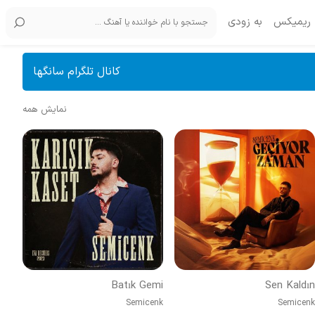
ریمیکس
به زودی
کانال تلگرام سانگها
نمایش همه
Batık Gemi
Sen Kaldın
Semicenk
Semicenk