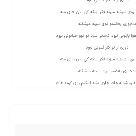
دوری از تو کار آسونی نبود
 روی شیشه میزنه فکر اینکه کی الان جای منه
دجوری بغضمو توی سینه میشکنه
وا بارونی نبود کاشکی سرد تو توو خیابونی نبود
دوری از تو کار آسونی نبود
 روی شیشه میزنه فکر اینکه کی الان جای منه
دجوری بغضمو توی سینه میشکنه
نه رو شونه هات جاری بشه اشکام روی گونه هات
شات ی دریاست پره نور و خورشید
کی جز خودم حال چشاتو فهمید
 چشمامو میبندم عطرت میاد آروم میخندم
وا بارونی نبود کاشکی سرد تو توو خیابونی نبود