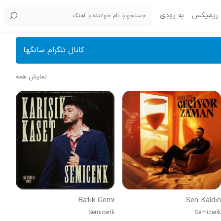
ریمیکس
به زودی
کانال تلگرام سانگها
نمایش همه
Batık Gemi
Sen Kaldın
Semicenk
Semicenk