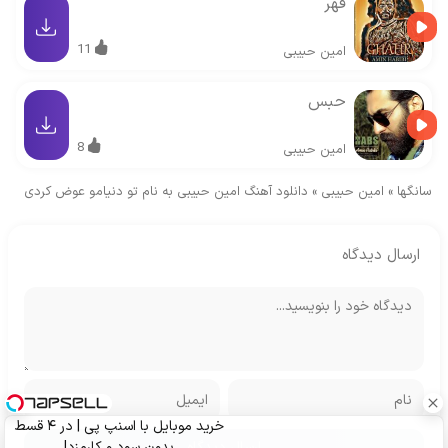
قهر
11
امین حبیبی
حبس
8
امین حبیبی
سانگها
»
امین حبیبی
»
دانلود آهنگ امین حبیبی به نام تو دنیامو عوض کردی
ارسال دیدگاه
خرید موبایل با اسنپ پی | در ۴ قسط
بدون سود و کارمزد!