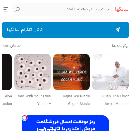
سانگها
کانال تلگرام سانگها
نمایش همه
برگزیده ها
Alya
Obsessed With Your Eyes
Bejna We Rinde
Rush The Floor
duction
Yasin Lv
Gogan Music
belly
|
Massari