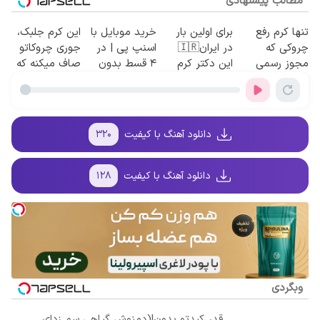
مطالب پیشنهادی
تنها کرم رفع
برای اولین بار
خرید موبایل با
این کرم جلبک،
چروکی که
در ایران🇮🇷
اسنپ پی | در
جوری چروکاتو
مجوز رسمی
این دکتر کرم
۴ قسط بدون
صاف میکنه که
وزارت بهداشت
ترمیم کننده 23
سود و کارمزد!
انگار بوتاکس
دارد
روزه ساخت!
کردی!(تخفیف
ویژه)
دانلود آهنگ با کیفیت
۳۲۰
دانلود آهنگ با کیفیت
۱۲۸
وبگردی
قدر کبدتو بدون!(دمنوش گیاهی سم زدای