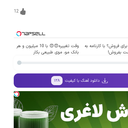
12
برای فروش؟ با کارنامه به
وقت تغییره😍😍 با 10 میلیون و هر
مت بفروش!
بانک مو، موی طبیعی بکار
دانلود آهنگ با کیفیت
۱۲۸