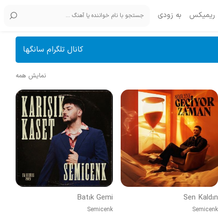
ریمیکس
به زودی
کانال تلگرام سانگها
نمایش همه
Batık Gemi
Sen Kaldın
Semicenk
Semicenk