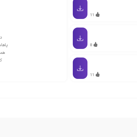
11
دل
پاهام
8
همه
که
11