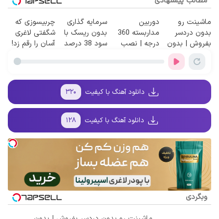
مطالب پیشنهادی
ماشینت رو
دوربین
سرمایه گذاری
چربیسوزی که
بدون دردسر
مداربسته 360
بدون ریسک با
شگفتی لاغری
بفروش | بدون
درجه | نصب
سود 38 درصد
آسان را رقم زد!
کمسیون 😍
آسان و راحت
سالانه📈
دانلود آهنگ با کیفیت
۳۲۰
دانلود آهنگ با کیفیت
۱۲۸
وبگردی
ماشینت رو بدون دردسر بفروش | بدون