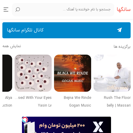
سانگها
کانال تلگرام سانگها
نمایش همه
برگزیده ها
Alya
Obsessed With Your Eyes
Bejna We Rinde
Rush The Floor
duction
Yasin Lv
Gogan Music
belly
|
Massari