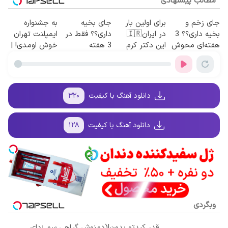
مطالب پیشنهادی
جای زخم و
برای اولین بار
جای بخیه
به جشنواره
بخیه داری؟؟ 3
در ایران🇮🇷
داری؟؟ فقط در
ایمپلنت تهران
هفته‌ای محوش
این دکتر کرم
3 هفته
خوش اومدی! |
کن!
ترمیم کننده 23
ترمیمش کن!😍
فرصت
روزه ساخت!
محدوده!
مشاوره رایگان
بگیر!
دانلود آهنگ با کیفیت
۳۲۰
دانلود آهنگ با کیفیت
۱۲۸
وبگردی
قدر کبدتو بدون!(دمنوش گیاهی سم زدای