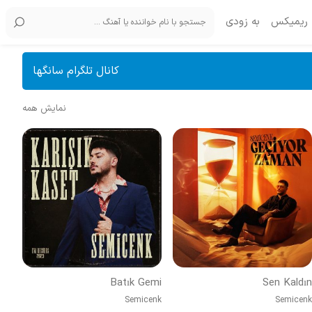
ریمیکس
به زودی
کانال تلگرام سانگها
نمایش همه
Batık Gemi
Sen Kaldın
Semicenk
Semicenk