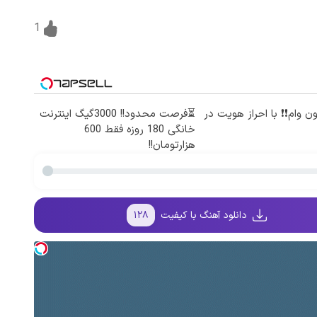
1
میلیون وام❗❗ با احراز هویت در
⏳فرصت محدود!! 3000گیگ اینترنت
خانگی 180 روزه فقط 600
هزارتومان!!
دانلود آهنگ با کیفیت
۱۲۸