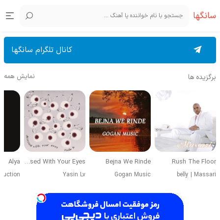
سانگها
کانال تلگرام سانگها
نمایش همه
برگزیده ها
Alya
Obsessed With Your Eyes
Bejna We Rinde
Rush The Floor
duction
Yasin Lv
Gogan Music
belly
|
Massari