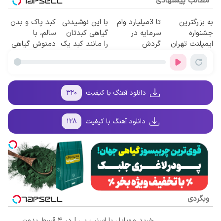
مطالب پیشنهادی
به بزرگترین
تا 3میلیارد وام
با این نوشیدنی
کبد پاک و بدن
جشنواره
سرمایه در
گیاهی کبدتان
سالم، با
ایمپلنت تهران
گردش
را مانند کبد یک
دمنوش گیاهی
سر بزنید ! |
فروشندگان =>
فرد 15ساله
سم زدا😎
فقط ۲۵ میلیون
فروشگاهت رو
تمیز کنید
!
ثبت کن
دانلود آهنگ با کیفیت
۳۲۰
دانلود آهنگ با کیفیت
۱۲۸
وبگردی
خرید موبایل با اسنپ پی | در ۴ قسط بدون