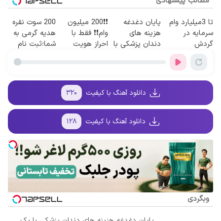
مطالب پیشنهادی
تا 3میلیارد وام
پایان دغدغه
❗❗200 میلیون
200 سوت نقره
سرمایه در
هزینه های
وام❗❗ فقط با
هدیه گرمی به
گردش
دندان پزشکی با
احراز هویت
شما؛ثبت نام
فروشندگان =>
پک سفید کننده
کن
فروشگاهت رو
خانگی
ثبت کن
دانلود آهنگ با کیفیت
۳۲۰
دانلود آهنگ با کیفیت
۱۲۸
وبگردی
پایان دغدغه هزینه های دندان پزشکی با پک