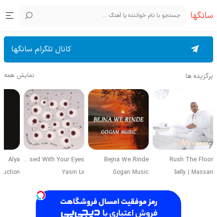
سانگها
کانال تلگرام سانگها
نمایش همه
برگزیده ها
Alya
Obsessed With Your Eyes
Bejna We Rinde
Rush The Floor
duction
Yasin Lv
Gogan Music
belly
|
Massari