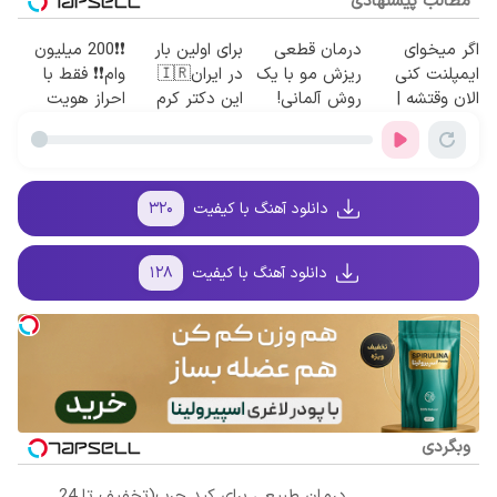
مطالب پیشنهادی
اگر میخوای
درمان قطعی
برای اولین بار
❗❗200 میلیون
ایمپلنت کنی
ریزش مو با یک
در ایران🇮🇷
وام❗❗ فقط با
الان وقتشه |
روش آلمانی!
این دکتر کرم
احراز هویت
فقط با ۲۵
ترمیم کننده 23
میلیون تومان!!!
روزه ساخت!
دانلود آهنگ با کیفیت
۳۲۰
دانلود آهنگ با کیفیت
۱۲۸
وبگردی
درمان طبیعی برای کبد چرب(تخفیف تا 24