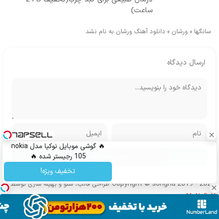
ساعت)
سانگها
»
ورشان
»
دانلود آهنگ ورشان به نام نشد
ارسال دیدگاه
🔥 گوشی موبایل نوکیا مدل nokia
105 رجیستر شده 🔥
تخفیف ویژه!
Copyright © songha 2019 - 2024
طراحی قالب، سئو و بهینه سازی توسط
MoNoDeV