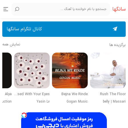
سانگها
کانال تلگرام سانگها
نمایش همه
برگزیده ها
Alya
Obsessed With Your Eyes
Bejna We Rinde
Rush The Floor
duction
Yasin Lv
Gogan Music
belly
|
Massari