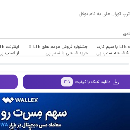
رپ تورال علی به نام نوفل
ادی
جشنواره اینترنت LTE با سیم کارت
جشنواره فروش مودم های LTE ‼️
ی
خرید قسطی با اسنپ‌پی
از اسنپ پی
دانلود آهنگ با کیفیت
۳۲۰