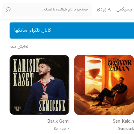
ریمیکس
به زودی
کانال تلگرام سانگها
نمایش همه
Batık Gemi
Sen Kaldın
Semicenk
Semicenk