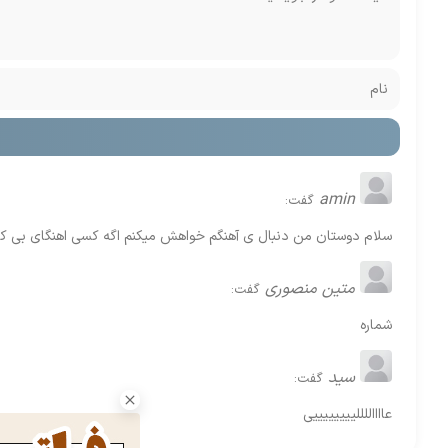
amin
گفت:
سلام دوستان من دنبال ی آهنگم خواهش میکنم اگه کسی اهنگای بی کل
متین منصوری
گفت:
شماره
سید
گفت:
عااااللللییییییییی