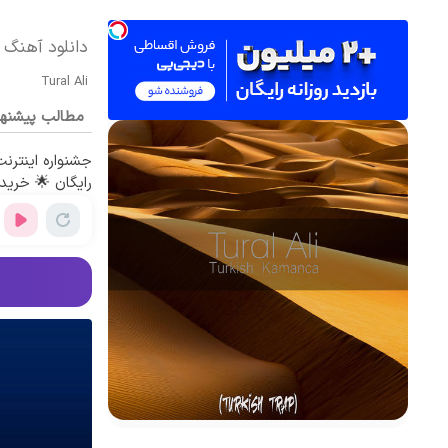
دانلود آهنگ ت
Tural Ali
مطالب پیشنه
رایگان 🌟 خرید 4 قسطه اسنپ پ