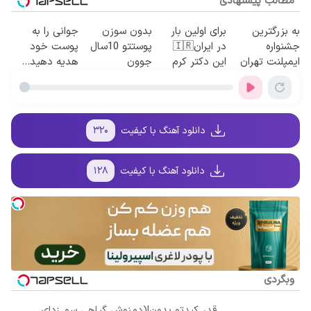
مطالب پیشنهادی
به بزرگترین
برای اولین بار
بدون سوزن
جوانی را به
جشنواره
در ایران🇮🇷
پوستتو 10سال
پوست خود
ایمپلنت تهران
این دکتر کرم
جوون
هدیه دهید...
سر بزنید ! |
ترمیم کننده 23
کن50%تخفیف
فقط ۲۵ میلیون
روزه ساخت!
پاییزی
!
دانلود آهنگ با کیفیت
۳۲۰
دانلود آهنگ با کیفیت
۱۲۸
وبگردی
قدر کبدتو بدون!(دمنوش گیاهی سم زدای