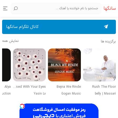
سانگها
کانال تلگرام سانگها
نمایش همه
برگزیده ها
Alya
Obsessed With Your Eyes
Bejna We Rinde
Rush The Floor
duction
Yasin Lv
Gogan Music
belly
|
Massari