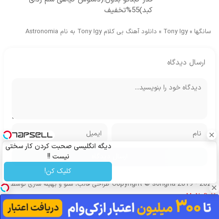
کبد)55%تخفیف
سانگها
»
Tony Igy
»
دانلود آهنگ بی کلام Tony Igy به نام Astronomia
ارسال دیدگاه
دیگه انگلیسی صحبت کردن کار سختی
نیست !!
کلیک کن!
Copyright © songha 2019 - 2024
طراحی قالب، سئو و بهینه سازی توسط
MoNoDeV