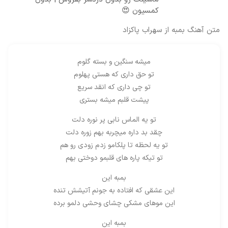
کمسیون 😍
متن آهنگ بمبه از سهراب پاکزاد
میشه سنگین و بسته گلوم
تو حق داری که هستی پهلوم
تو چی داری که انقد سریع
پیشت قلبم میشه بستری
تو یه الماس نابی پر نوره دلت
چقد بد داره میچربه بهم زوره دلت
تو یه لحظه تا پلکامو زدم زودی رو هم
تو تیکه پاره های قلبمو دوختی بهم
بمبه این
این عشقی که افتاده به جونم آتیشش تنده
این موهای مشکی چشای وحشی دلمو برده
بمبه این