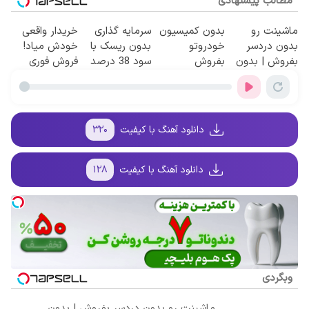
مطالب پیشنهادی
ماشینت رو
بدون کمیسیون
سرمایه گذاری
خریدار واقعی
بدون دردسر
خودروتو
بدون ریسک با
خودش میاد!
بفروش | بدون
بفروش
سود 38 درصد
فروش فوری
کمسیون 😍
سالانه📈
ماشین در
همراه مکانیک
دانلود آهنگ با کیفیت
۳۲۰
دانلود آهنگ با کیفیت
۱۲۸
وبگردی
ماشینت رو بدون دردسر بفروش | بدون