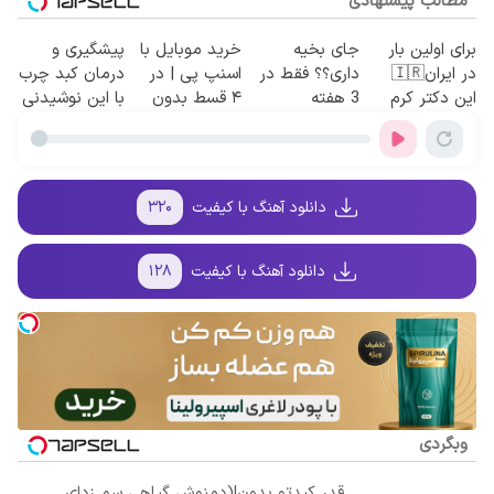
مطالب پیشنهادی
برای اولین بار
جای بخیه
خرید موبایل با
پیشگیری و
در ایران🇮🇷
داری؟؟ فقط در
اسنپ پی | در
درمان کبد چرب
این دکتر کرم
3 هفته
۴ قسط بدون
با این نوشیدنی
ترمیم کننده 23
ترمیمش کن!😍
سود و کارمزد!
گیاهی
روزه ساخت!
دانلود آهنگ با کیفیت
۳۲۰
دانلود آهنگ با کیفیت
۱۲۸
وبگردی
قدر کبدتو بدون!(دمنوش گیاهی سم زدای