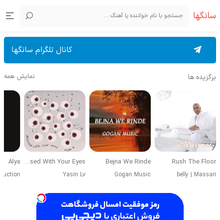
سانگها
کانال تلگرام سانگها
نمایش همه
برگزیده ها
Alya
Obsessed With Your Eyes
Bejna We Rinde
Rush The Floor
duction
Yasin Lv
Gogan Music
belly
|
Massari