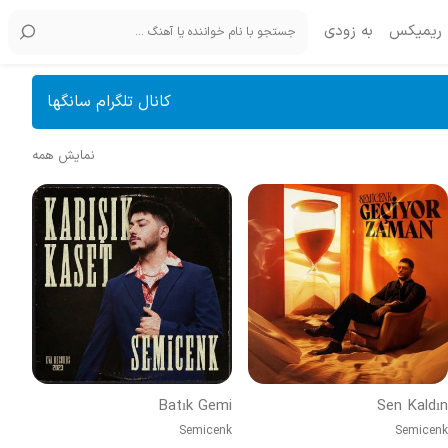
ریمیکس
به زودی
کانال تلگرام سانگها
نمایش همه
Batık Gemi
Sen Kaldın
Semicenk
Semicenk