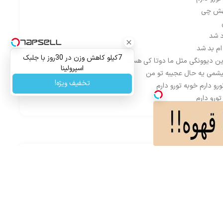
تهش چی
د شد
ام بد شد
7کیلو کاهش وزن در 30روز با جلبک
این دیوونگی مثل ما دوتا کی هست
اسپرولینا
 پیشمی یه حال عجیبه تو من
تخفیف ویژه!
رو دارم خوبه تورو دارم
تورو دارم