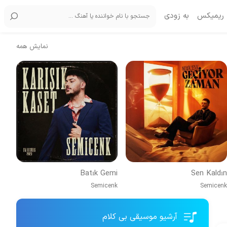
ریمیکس
به زودی
نمایش همه
Batık Gemi
Sen Kaldın
Semicenk
Semicenk
آرشیو موسیقی بی کلام