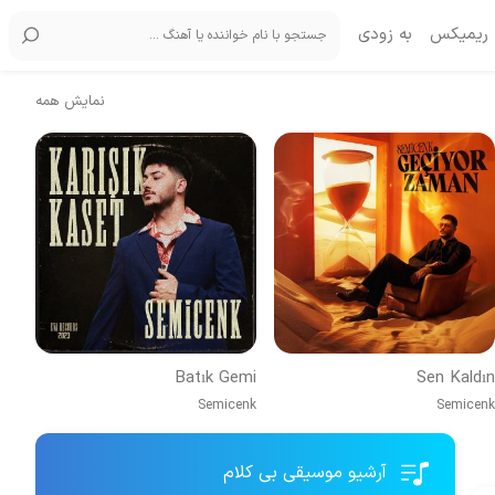
ریمیکس
به زودی
نمایش همه
Batık Gemi
Sen Kaldın
Semicenk
Semicenk
آرشیو موسیقی بی کلام