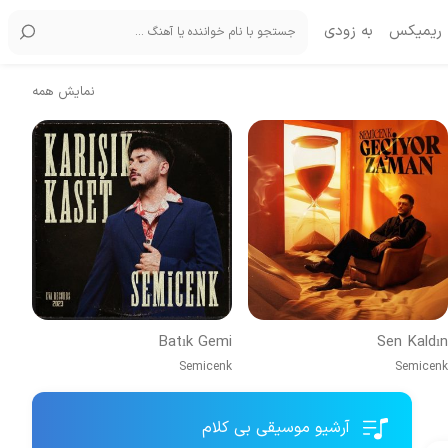
ریمیکس
به زودی
نمایش همه
Batık Gemi
Sen Kaldın
Semicenk
Semicenk
آرشیو موسیقی بی کلام