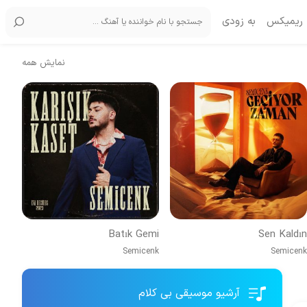
ریمیکس
به زودی
نمایش همه
Batık Gemi
Sen Kaldın
Semicenk
Semicenk
آرشیو موسیقی بی کلام