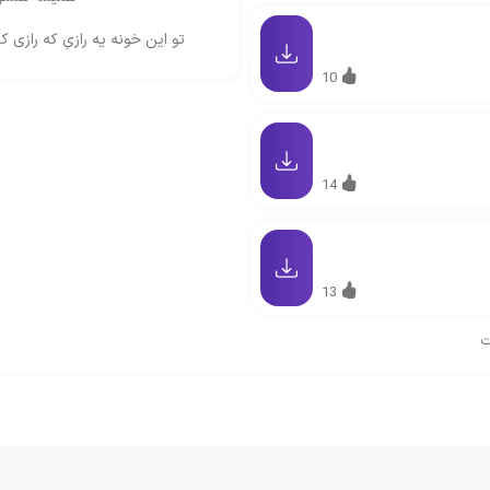
تو این خونه یه رازیِ که رازی ک
10
14
13
ت