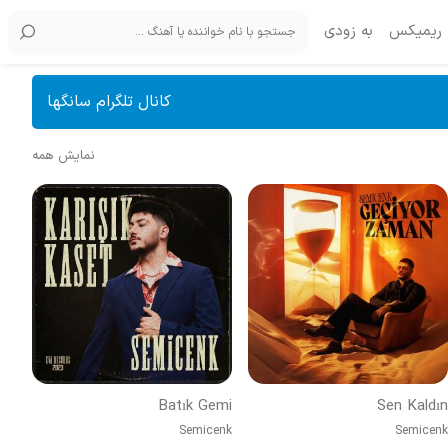
ریمیکس
به زودی
کانال تلگرام سانگها
نمایش همه
Batık Gemi
Sen Kaldın
Semicenk
Semicenk