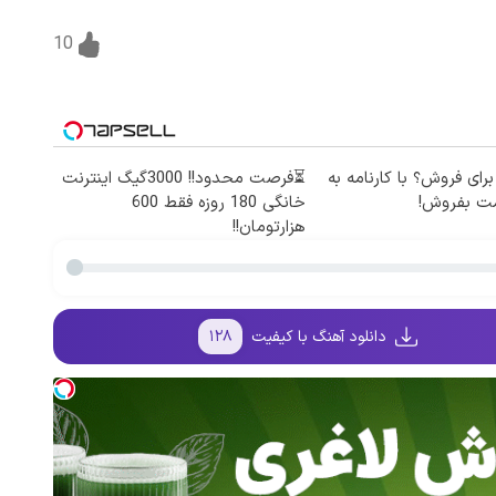
10
برای فروش؟ با کارنامه به
⏳فرصت محدود!! 3000گیگ اینترنت
مت بفروش!
خانگی 180 روزه فقط 600
هزارتومان!!
دانلود آهنگ با کیفیت
۱۲۸