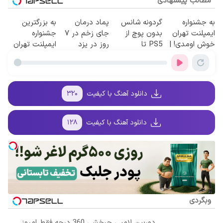
مطالب پیشنهادی
به جشنواره
گردونه شانس
پماد درمان
به بزرگترین
ایمپلنت تهران
بدون پوچ از
جای زخم در ۷
جشنواره
خوش اومدی! |
PS5 تا
روز در یزد
ایمپلنت تهران
فرصت
آیفون17 و بیت
تولید شد!
خوش اومدید! |
محدوده!
کوین 🔥
(مشاوره
فقط ۲۵ میلیون
مشاوره رایگان
بگیرید)
!
بگیر!
دانلود آهنگ با کیفیت
۳۲۰
دانلود آهنگ با کیفیت
۱۲۸
وبگردی
دوربین لامپی چرخشی 360 درجه فقط امروز