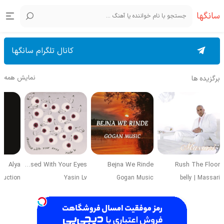
سانگها
کانال تلگرام سانگها
نمایش همه
برگزیده ها
Alya
Obsessed With Your Eyes
Bejna We Rinde
Rush The Floor
duction
Yasin Lv
Gogan Music
belly
|
Massari