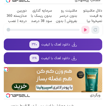
مطالب پیشنهادی
دلال ماشینتو
ماشینت رو
سرمایه گذاری
دوربین
به قیمت
بدون دردسر
بدون ریسک با
مداربسته 360
نمیخره! بیا
بفروش | بدون
سود 38 درصد
درجه | نصب
اینجا به قیمت
کمسیون 😍
سالانه📈
آسان و راحت
بفروش*فقط
خریدار واقعی*
دانلود آهنگ با کیفیت
۳۲۰
دانلود آهنگ با کیفیت
۱۲۸
وبگردی
خرید موبایل با اسنپ پی | در ۴ قسط بدون