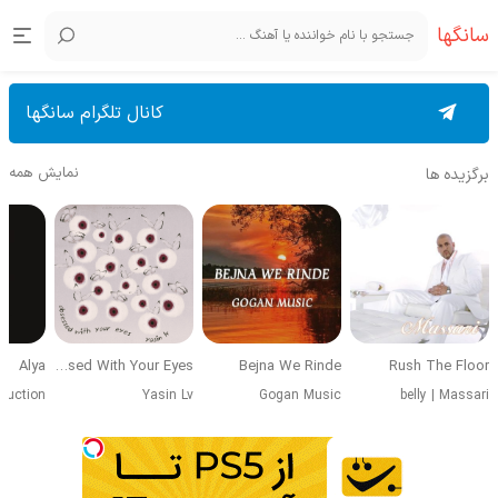
سانگها
کانال تلگرام سانگها
نمایش همه
برگزیده ها
Alya
Obsessed With Your Eyes
Bejna We Rinde
Rush The Floor
duction
Yasin Lv
Gogan Music
belly
|
Massari