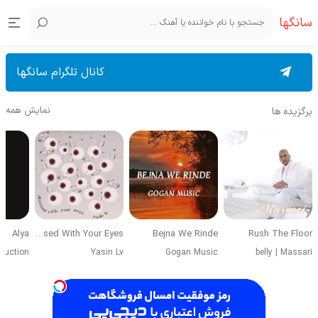
سانگها
کانال تلگرام سانگها
نمایش همه
برگزیده ها
Alya
Obsessed With Your Eyes
Bejna We Rinde
Rush The Floor
duction
Yasin Lv
Gogan Music
belly
|
Massari