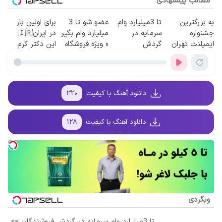
مطالب پیشنهادی
به بزرگترین
تا 3میلیارد وام
عضو شو تا 3
برای اولین بار
جشنواره
سرمایه در
میلیارد وام بگیر
در ایران🇮🇷
ایمپلنت تهران
گردش
« ویژه فروشگاه
این دکتر کرم
سر بزنید ! |
فروشندگان =>
ها »
ترمیم کننده 23
فقط ۲۵ میلیون
فروشگاهت رو
روزه ساخت!
!
ثبت کن
دانلود آهنگ با کیفیت
۳۲۰
دانلود آهنگ با کیفیت
۱۲۸
وبگردی
تا 3میلیارد وام سرمایه در گردش فروشندگان =>