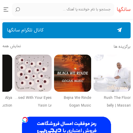
سانگها
کانال تلگرام سانگها
نمایش همه
برگزیده ها
Alya
Obsessed With Your Eyes
Bejna We Rinde
Rush The Floor
duction
Yasin Lv
Gogan Music
belly
|
Massari