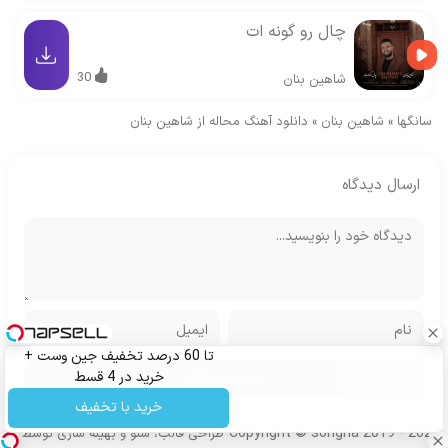
چال رو گونه ات
30
شاهین بنان
سانگها
»
شاهین بنان
»
دانلود آهنگ محاله از شاهین بنان
ارسال دیدگاه
تا 60 درصد تخفیف جین وست +
خرید در 4 قسط
خرید با تخفیف
Copyright © songha 2019 - 2024
طراحی قالب، سئو و بهینه سازی توسط