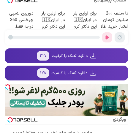
مطالب پیشنهادی
تا سقف 2۰۰
برای اولین بار
برای اولین بار
دوربین لامپی
میلیون تومان
در ایران🇮🇷
در ایران🇮🇷
چرخشی 360
اعتبار خرید طلا
این دکتر کرم
این دکتر کرم
درجه فقط
و نقره
ترمیم کننده 23
ترمیم کننده 23
امروز حراج شد
روزه ساخت!
روزه ساخت!
🔥 پرداخت
درب منزل
دانلود آهنگ با کیفیت
۳۲۰
دانلود آهنگ با کیفیت
۱۲۸
وبگردی
جادوی درمان جای زخم در سه هفته! (همین