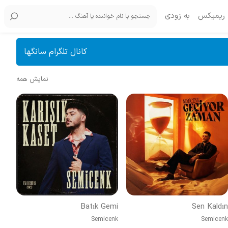
ریمیکس
به زودی
کانال تلگرام سانگها
نمایش همه
Batık Gemi
Sen Kaldın
Semicenk
Semicenk