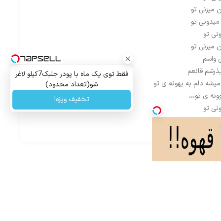
 میزنی تو
میدونی تو
نی تو
 میزنی تو
 واسم
ذرشم قانعم
فقط توی یک ماه با پودر جلبک7کیلو لاغر
یشه دلم به بهونه ی تو
شو(تعداد محدود)
نه ی تو،،،
تخفیف ویژه!
نی تو
 میزنی تو
میدونی تو
نی تو
 میزنی تو