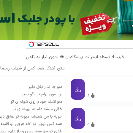
خرید 4 قسطه اینترنت پیشگامان ☎️ بدون نیاز به تلفن
متن آهنگ همه کس از شهاب رمضا
منو جا نذار بغل بگیر
تو بمون برام تو بگو بمیر
2
منو اشک خودم روی شونه ی تو
خالی میشه دلم به بهونه ی تو
خوبه با من همیشه میونه تو عشق دیو
همه کس تویی تو آخه هرچی تو قلبمه 
9
بلدی تو منو همه میرن و باز داری میمو