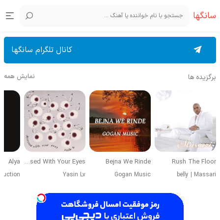
سانگها
کانال تلگرام سانگها
نمایش همه
برگزیده ها
Alya
Obsessed With Your Eyes
Bejna We Rinde
Rush The Floor
duction
Yasin Lv
Gogan Music
belly
|
Massari