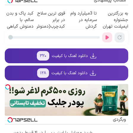
مطالب پیشنهادی
به بزرگترین
تا 3میلیارد وام
قوی ترین سلاح
کبد پاک و بدن
جشنواره
سرمایه در
در برابر
سالم، با
ایمپلنت تهران
گردش
کبدچرب(دمنوش
دمنوش گیاهی
سر بزنید ! |
فروشندگان =>
سم زدای
سم زدا😎
فقط ۲۵ میلیون
فروشگاهت رو
گیاهی55%تخفیف)
!
ثبت کن
دانلود آهنگ با کیفیت
۳۲۰
دانلود آهنگ با کیفیت
۱۲۸
وبگردی
خرید موبایل با اسنپ پی | در ۴ قسط بدون