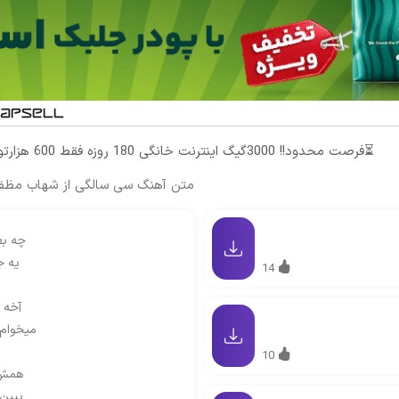
⏳فرصت محدود!! 3000گیگ اینترنت خانگی 180 روزه فقط 600 هزارتومان!!
متن آهنگ سی سالگی از شهاب مظف
چه بغ
یه ج
14
آخه 
میخوام 
10
همش 
ببین 