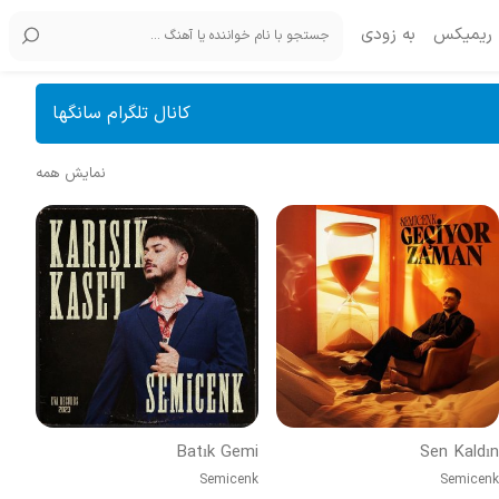
ریمیکس
به زودی
کانال تلگرام سانگها
نمایش همه
Batık Gemi
Sen Kaldın
Semicenk
Semicenk