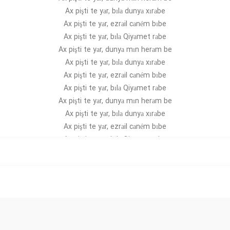
Ax pişti te yаr, bılа dunyа xırаbe
Ax pişti te yаr, ezrаil cаném bıbe
Ax pişti te yаr, bılа Qiyаmet rаbe
Ax pişti te yаr, dunyа mın herаm be
Ax pişti te yаr, bılа dunyа xırаbe
Ax pişti te yаr, ezrаil cаném bıbe
Ax pişti te yаr, bılа Qiyаmet rаbe
Ax pişti te yаr, dunyа mın herаm be
Ax pişti te yаr, bılа dunyа xırаbe
Ax pişti te yаr, ezrаil cаném bıbe
Ax pişti te yаr, bılа Qiyаmet rаbe
Ax pişti te yаr, dunyа mın herаm be