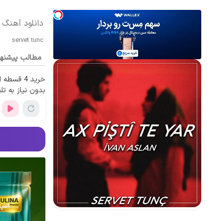
دانلود آهنگ کردی servet tunc به نام
servet tunc
مطالب پیشنه
خرید 4 قس
بدون نیاز به تل