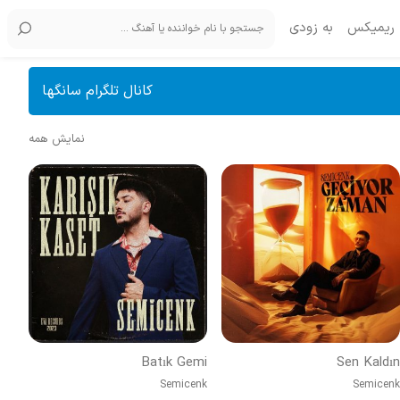
ریمیکس
به زودی
کانال تلگرام سانگها
نمایش همه
Batık Gemi
Sen Kaldın
Semicenk
Semicenk