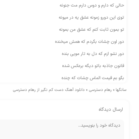
حالی که دارم و دوس دارم مث جنونه
توی این دورو زمونه عشق یه در میونه
تو بمون ثابت کنم که عشق من بمونه
دور اون چشات بگردم که همش میخنده
دور نشو ازم که دل به تار مویی بنده
قانون جاذبه باتو دیگه برعکس شده
بگو بم قیمت الماس چشات که چنده
سانگها
»
رهام دسترسی
»
نزاری یوقت منه عاشقو روزی تنهاش
دانلود آهنگ دست کم نگیر از رهام دسترسی
تاهمیشه همیشه بیا مال من باش
ارسال دیدگاه
باتو بودن واسه من میارزه به یه دنیا
توقشنگ اومدی کَندی دلو آخه از جاش
دست کم نگیر تو این عشقی که بینمونه