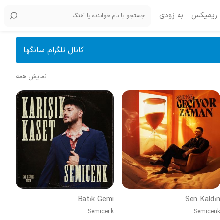
ریمیکس
به زودی
کانال تلگرام سانگها
نمایش همه
Batık Gemi
Sen Kaldın
Semicenk
Semicenk