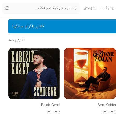
ریمیکس
به زودی
کانال تلگرام سانگها
نمایش همه
Batık Gemi
Sen Kaldın
Semicenk
Semicenk