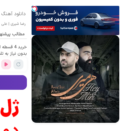
دانلود آهنگ 
رضا شیری
|
علی م
مطالب پیشنه
خرید 4 قس
بدون نیاز به تل