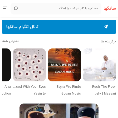
سانگها
کانال تلگرام سانگها
نمایش همه
برگزیده ها
Alya
Obsessed With Your Eyes
Bejna We Rinde
Rush The Floor
duction
Yasin Lv
Gogan Music
belly
|
Massari