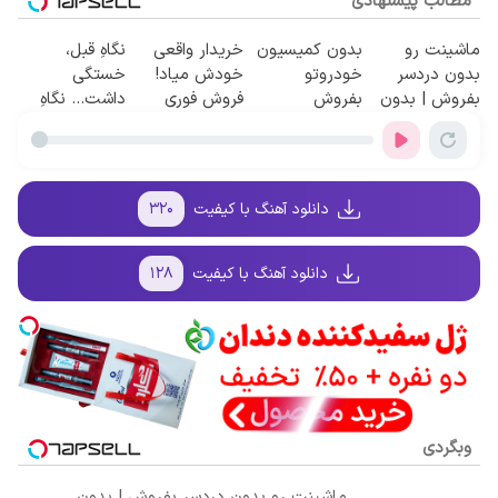
مطالب پیشنهادی
ماشینت رو
بدون کمیسیون
خریدار واقعی
نگاهِ قبل،
بدون دردسر
خودروتو
خودش میاد!
خستگی
بفروش | بدون
بفروش
فروش فوری
داشت... نگاهِ
کمسیون 😍
ماشین در
بعد، انرژی داره
همراه مکانیک
🌸 بلفا با 25%
تخفیف
دانلود آهنگ با کیفیت
۳۲۰
دانلود آهنگ با کیفیت
۱۲۸
وبگردی
ماشینت رو بدون دردسر بفروش | بدون