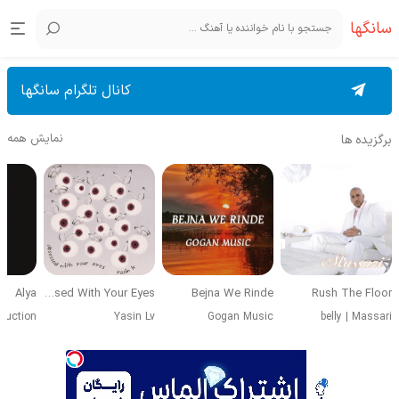
سانگها
کانال تلگرام سانگها
نمایش همه
برگزیده ها
Alya
Obsessed With Your Eyes
Bejna We Rinde
Rush The Floor
duction
Yasin Lv
Gogan Music
belly
|
Massari