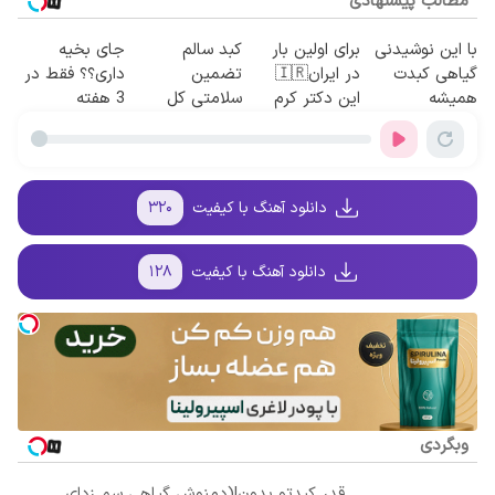
مطالب پیشنهادی
با این نوشیدنی
برای اولین بار
کبد سالم
جای بخیه
گیاهی کبدت
در ایران🇮🇷
تضمین
داری؟؟ فقط در
همیشه
این دکتر کرم
سلامتی کل
3 هفته
پرقدرته55%تخفیف
ترمیم کننده 23
بدن!
ترمیمش کن!😍
روزه ساخت!
دانلود آهنگ با کیفیت
۳۲۰
دانلود آهنگ با کیفیت
۱۲۸
وبگردی
قدر کبدتو بدون!(دمنوش گیاهی سم زدای