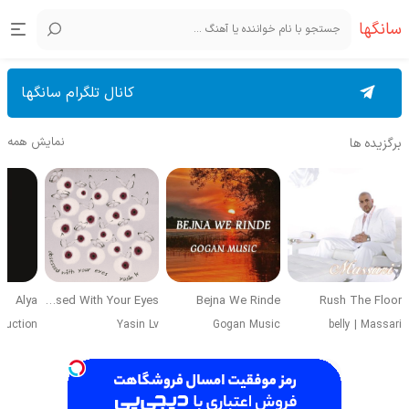
سانگها
کانال تلگرام سانگها
نمایش همه
برگزیده ها
Alya
Obsessed With Your Eyes
Bejna We Rinde
Rush The Floor
duction
Yasin Lv
Gogan Music
belly
|
Massari