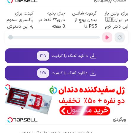
مطالب پیشنهادی
برای اولین بار
گردونه شانس
جای بخیه
کبدت برای
در ایران🇮🇷
بدون پوچ از
داری؟؟ فقط در
پاکسازی سموم
این دکتر کرم
PS5 تا
3 هفته
به این دمنوش
ترمیم کننده 23
آیفون17 و بیت
ترمیمش کن!😍
گیاهی نیاز داره
روزه ساخت!
کوین 🔥
دانلود آهنگ با کیفیت
۳۲۰
دانلود آهنگ با کیفیت
۱۲۸
وبگردی
ماشینت رو بدون دردسر بفروش | بدون