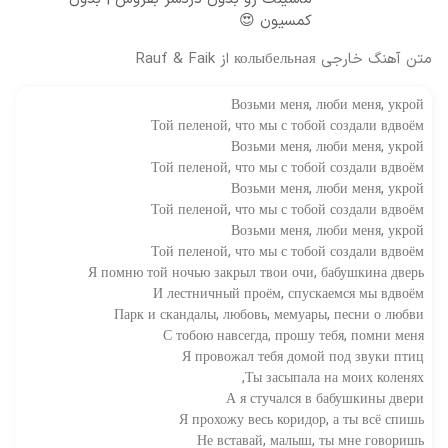
کمسیون 😍
متن آهنگ خارجی колыбельная از Rauf & Faik
Возьми меня, люби меня, укрой
Той пеленой, что мы с тобой создали вдвоём
Возьми меня, люби меня, укрой
Той пеленой, что мы с тобой создали вдвоём
Возьми меня, люби меня, укрой
Той пеленой, что мы с тобой создали вдвоём
Возьми меня, люби меня, укрой
Той пеленой, что мы с тобой создали вдвоём
Я помню той ночью закрыл твои очи, бабушкина дверь
И лестничный проём, спускаемся мы вдвоём
Парк и скандалы, любовь, мемуары, песни о любви
С тобою навсегда, прошу тебя, помни меня
Я провожал тебя домой под звуки птиц
Ты засыпала на моих коленях,
А я стучался в бабушкины двери
Я прохожу весь коридор, а ты всё спишь
Не вставай, малыш, ты мне говоришь