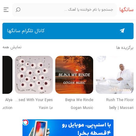
سانگها
کانال تلگرام سانگها
نمایش همه
برگزیده ها
Alya
Obsessed With Your Eyes
Bejna We Rinde
Rush The Floor
duction
Yasin Lv
Gogan Music
belly
|
Massari