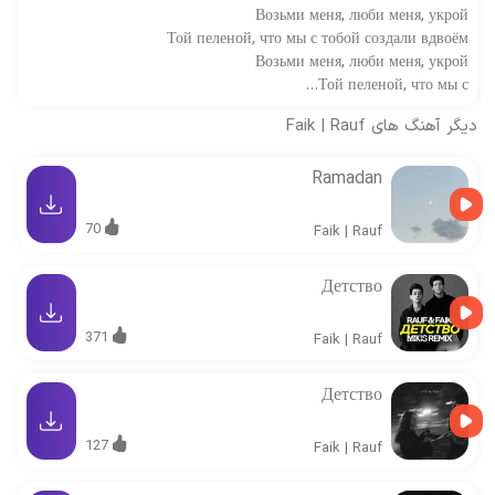
Возьми меня, люби меня, укрой
Той пеленой, что мы с тобой создали вдвоём
Возьми меня, люби меня, укрой
Той пеленой, что мы с…
دیگر آهنگ های
Rauf
|
Faik
Ramadan
70
Faik
|
Rauf
Детство
371
Faik
|
Rauf
Детство
127
Faik
|
Rauf