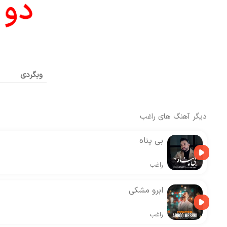
وبگردی
دیگر آهنگ های
راغب
بی پناه
راغب
ابرو مشکی
راغب