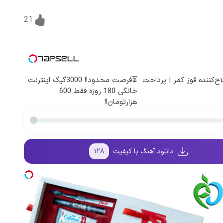
21
ح‌کننده قوز کمر | پرداخت
⏳فرصت محدود!! 3000گیگ اینترنت
خانگی 180 روزه فقط 600
هزارتومان!!
دانلود آهنگ با کیفیت
۱۲۸