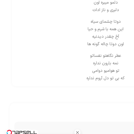
دلمو میبره اون
دلبری و ناز ادات
دوتا چشمای سیاه
این همه با شرم و حیا
آخ چقدر دیدنیه
اون دوتا چاله گونه ها
عطر نگاهتو نفساتو
نمه بارون نداره
تو هوامیو دوامی
که بی تو دل آروم نداره
این همه احساسو یه جا
ندیده دل تا به کجا
فدای اون شرم و حیاتم
تبانی کردی با چشات
که تو رو هر لحظه بخوام
هلاک اون چشم سیاتم