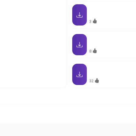
3
8
32