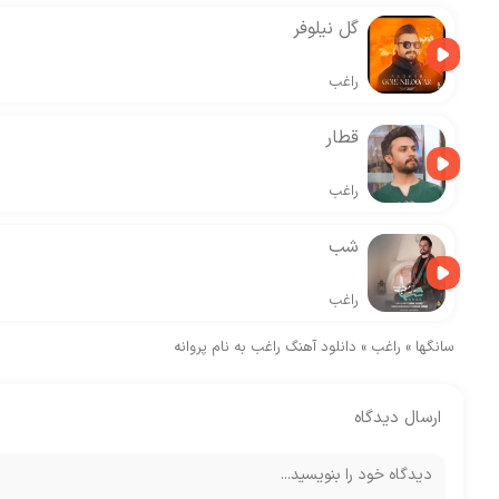
گل نیلوفر
راغب
قطار
راغب
شب
راغب
سانگها
»
راغب
»
دانلود آهنگ راغب به نام پروانه
ارسال دیدگاه