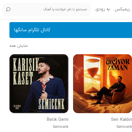
ریمیکس
به زودی
کانال تلگرام سانگها
نمایش همه
Batık Gemi
Sen Kaldın
Semicenk
Semicenk